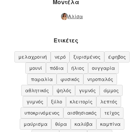
Μοντέλα
Αλίσα
Ετικέτες
μελαχροινή
νερό
ξυρισμένος
έφηβος
μουνί
πόδια
ήλιος
ουγγαρία
παραλία
φυσικός
ντροπαλός
αθλητικός
ψηλός
γυμνός
άμμος
γυμνός
ξύλο
κλειτορίς
λεπτός
υποκρινόμενος
αισθησιακός
τείχος
μαύρισμα
θύρα
καλύβα
καμπίνα