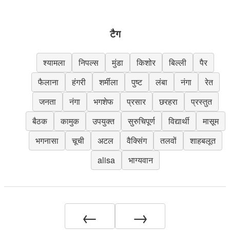
टैग
श्यामला
निपल्स
मुंडा
किशोर
बिल्ली
पैर
फैलाना
हंगरी
शर्मीला
पुष्ट
लंबा
नंगा
रेत
जनता
नंगा
भगशेफ
प्रसार
छरहरा
प्रस्तुत
बैठक
कामुक
उपयुक्त
सुरुचिपूर्ण
विद्यार्थी
मासूम
भगनासा
चूची
अटल
वैक्सिंग
तलवों
शाहबलूत
alisa
भाग्यवान
←
→