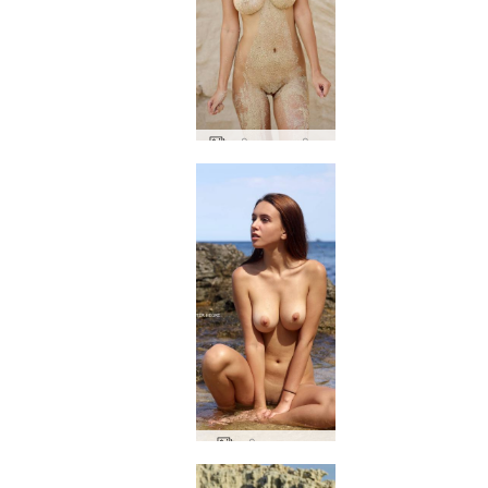
अलीसा स्थान इबीसा
अलीसा समुद्रतट