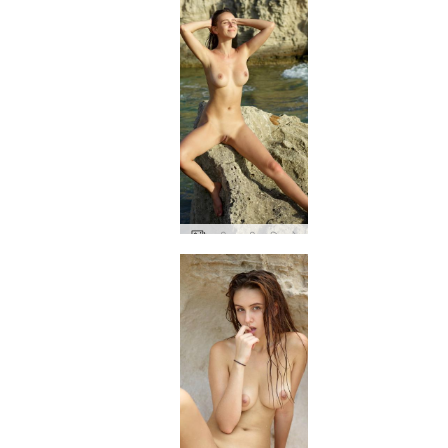
अलीसा इबीसा किनारे