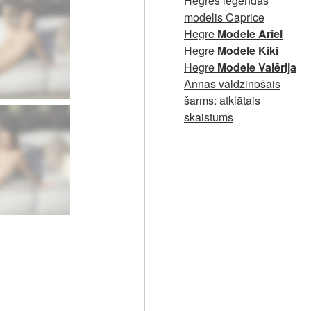
Hegres leģendas
modelis Caprice
Hegre
Modele Ariel
Hegre
Modele Kiki
Hegre
Modele Valērija
Annas valdzinošais
šarms: atklātais
skaistums