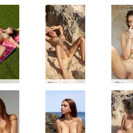
Alisa kaila sauļojas
Alisa Ibiza padara jūs ragveida
Alisa 