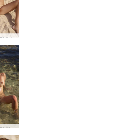
Alisa Ibiza pludmale
Alisa Ibiza saulriets