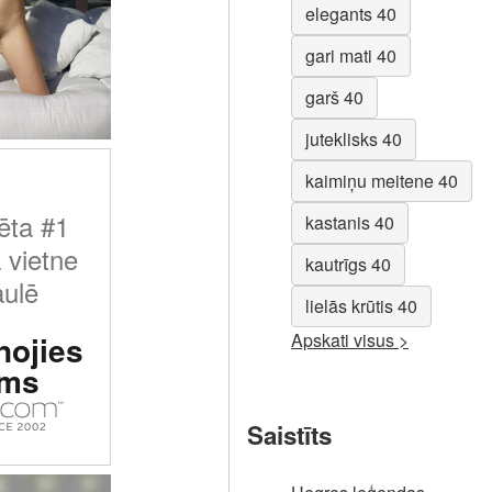
elegants 40
gari mati 40
garš 40
juteklisks 40
kaimiņu meitene 40
ēta #1
kastanis 40
 vietne
kautrīgs 40
ulē
lielās krūtis 40
Apskati visus >
nojies
ms
Saistīts