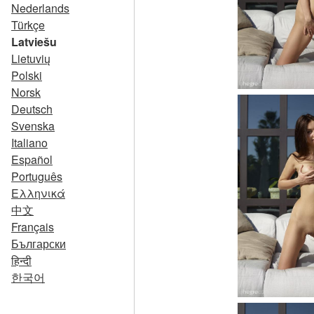
Nederlands
Türkçe
Latviešu
Lietuvių
Polski
Norsk
Deutsch
Svenska
Italiano
Español
Português
Ελληνικά
中文
Français
Български
हिन्दी
한국어