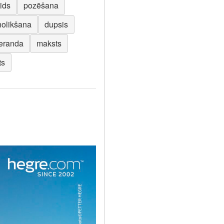
ids
pozēšana
nolikšana
dupsis
eranda
maksts
ts