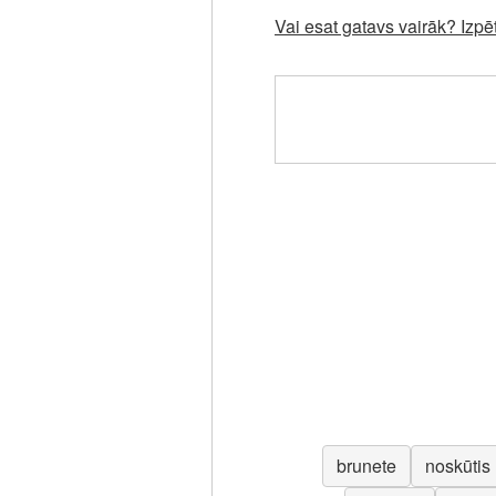
Vai esat gatavs vairāk? Izpē
brunete
noskūtis