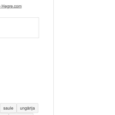
tnē Hegre.com
saule
ungārija