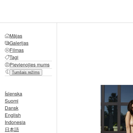
Mājas
Galerijas
Filmas
Tagi
Pievienojies mums
Tumšais režīms
Íslenska
Suomi
Dansk
English
Indonesia
日本語