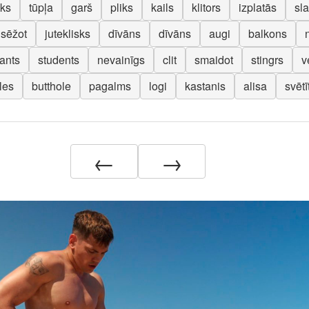
sks
tūpļa
garš
pliks
kails
klitors
izplatās
sla
sēžot
juteklisks
dīvāns
dīvāns
augi
balkons
ants
students
nevainīgs
clit
smaidot
stingrs
v
les
butthole
pagalms
logi
kastanis
alisa
svētī
←
→