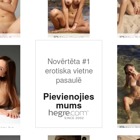
Alisa pilnas figūras kaili
Alisa jūrmalā
Novērtēta #1
erotiska vietne
pasaulē
Pievienojies
mums
Alisas akta fotografēšana