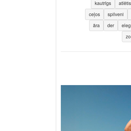
kautrīgs
atlēti
ceļos
spilveni
āra
der
eleg
zo