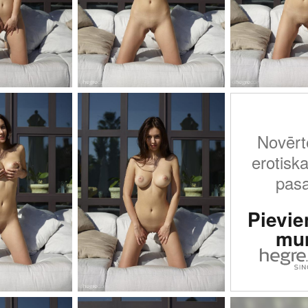
Novērt
erotiska
pasa
Pievie
mu