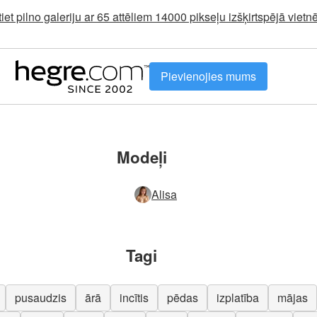
tiet pilno galeriju ar 65 attēliem 14000 pikseļu izšķirtspējā vie
Pievienojies mums
Modeļi
Alisa
Tagi
pusaudzis
ārā
incītis
pēdas
izplatība
mājas