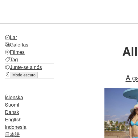
Lar
Galerias
Al
Filmes
Tag
Junte-se a nós
A g
Modo escuro
Íslenska
Suomi
Dansk
English
Indonesia
日本語