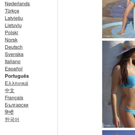
Nederlands
Türkçe
Latviešu
Lietuvių
Polski
Norsk
Deutsch
Svenska
Italiano
Español
Português
Ελληνικά
中文
Français
Български
हिन्दी
한국어