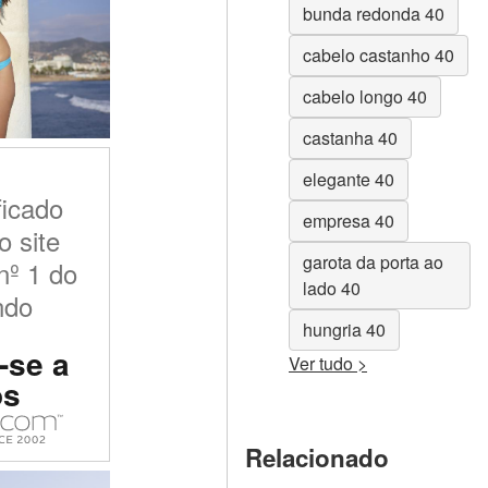
bunda redonda 40
cabelo castanho 40
cabelo longo 40
castanha 40
elegante 40
ficado
empresa 40
 site
garota da porta ao
nº 1 do
lado 40
ndo
hungria 40
-se a
Ver tudo >
ós
Relacionado