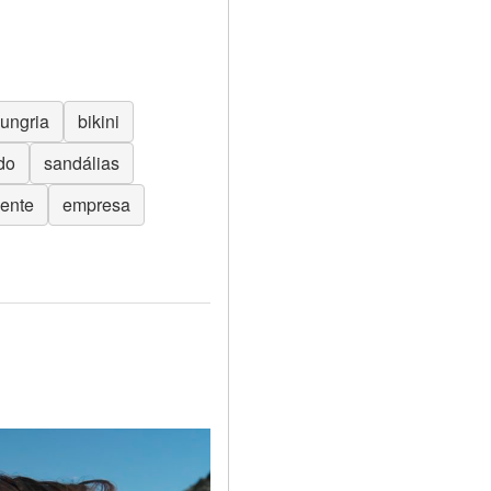
ungria
bikini
do
sandálias
dente
empresa