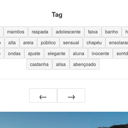
Tag
mamilos
raspada
adolescente
faixa
banho
h
o
alta
areia
público
sensual
chapéu
ensolara
o
ondas
ajuste
elegante
aluna
inocente
sorri
castanha
alisa
abençoado
←
→