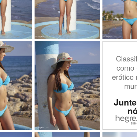
Classi
como o
erótico 
mu
Junte
n