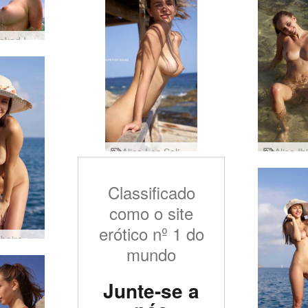
Alisa Naked In Ibiza
Alisa Las Salinas Ibiza
Classificado
como o site
erótico nº 1 do
Alisa à beira-mar
mundo
Junte-se a