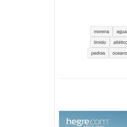
morena
agua
tímido
atlétic
pedras
ocean