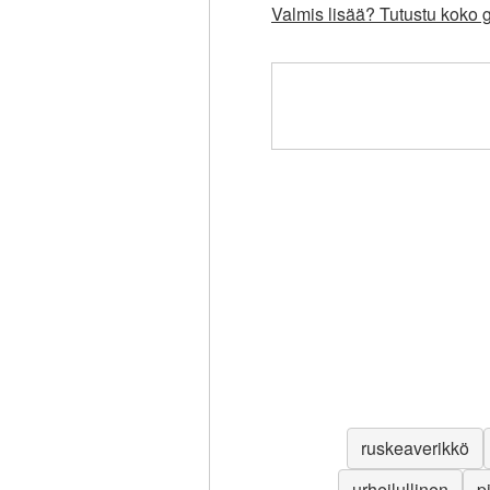
Valmis lisää? Tutustu koko g
ruskeaverikkö
urheilullinen
p