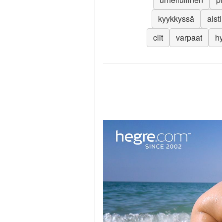
kyykkyssä
aist
clit
varpaat
h