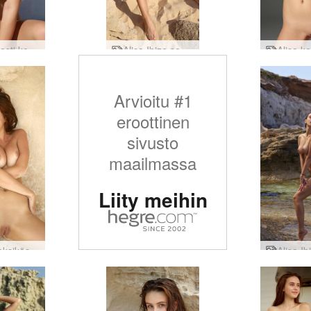
Alisa alasti kotona
Alisa Ibiza saa sinut kiimaan
Arvioitu #1
eroottinen
sivusto
maailmassa
Liity meihin
Alisa seksikäs sandy