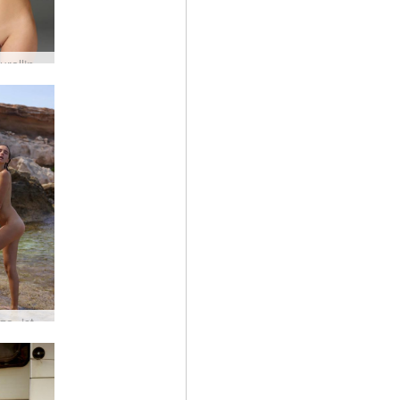
Alisa kourallinen
Alisa Ibiza -istunto