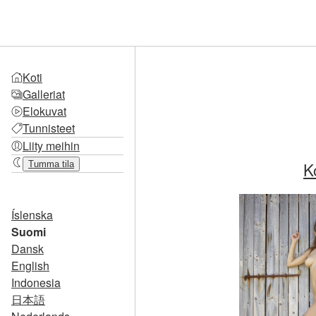
Koti
Galleriat
Elokuvat
Tunnisteet
Liity meihin
K
Tumma tila
Íslenska
Suomi
Dansk
English
Indonesia
日本語