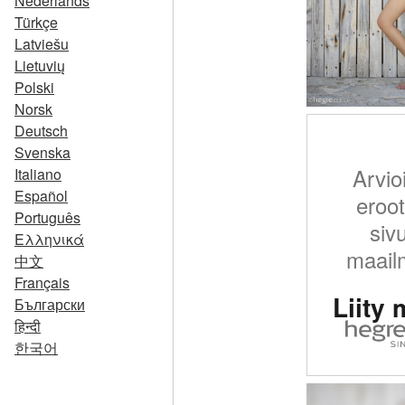
Nederlands
Türkçe
Latviešu
Lietuvių
Polski
Norsk
Deutsch
Svenska
Arvio
Italiano
Español
eroot
Português
siv
Ελληνικά
maail
中文
Français
Liity 
Български
हिन्दी
한국어