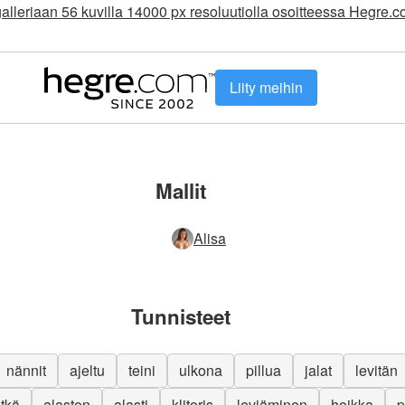
alleriaan 56 kuvilla 14000 px resoluutiolla osoitteessa Hegre.
Liity meihin
Mallit
Alisa
Tunnisteet
nännit
ajeltu
teini
ulkona
pillua
jalat
levitän
itkä
alaston
alasti
klitoris
leviäminen
hoikka
p