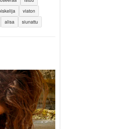
iskelija
viaton
alisa
siunattu