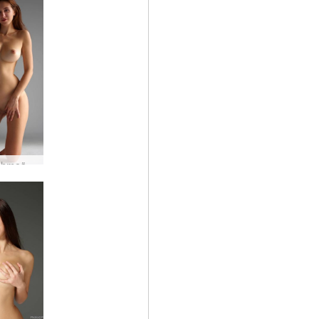
Alisa pehmeä päivänvalo