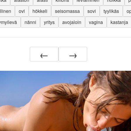
illinen
ovi
hökkeli
seisomassa
sovi
tyylikäs
op
ymyilevä
nänni
yritys
avojaloin
vagina
kastanja
←
→