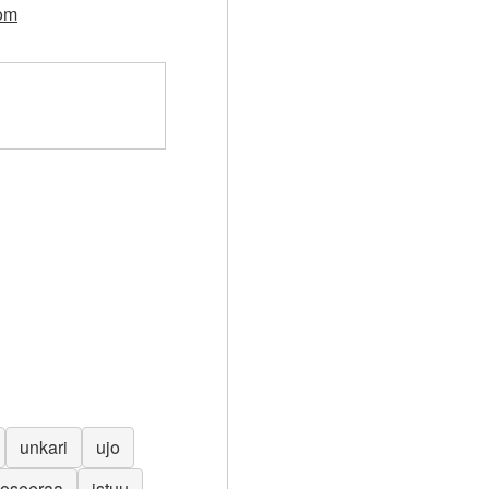
com
unkari
ujo
oseeraa
istuu