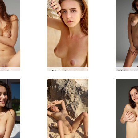
Alisa koko figuuri alaston
Alisa luonnon ihme