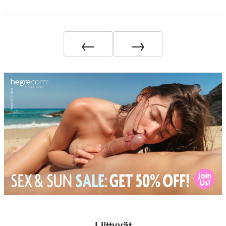
←
→
Liittyvät