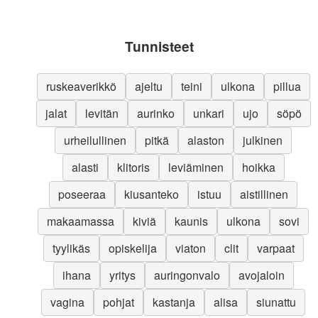
Tunnisteet
ruskeaverikkö
ajeltu
teini
ulkona
pillua
jalat
levitän
aurinko
unkari
ujo
söpö
urheilullinen
pitkä
alaston
julkinen
alasti
klitoris
leviäminen
hoikka
poseeraa
kiusanteko
istuu
aistillinen
makaamassa
kiviä
kaunis
ulkona
sovi
tyylikäs
opiskelija
viaton
clit
varpaat
ihana
yritys
auringonvalo
avojaloin
vagina
pohjat
kastanja
alisa
siunattu