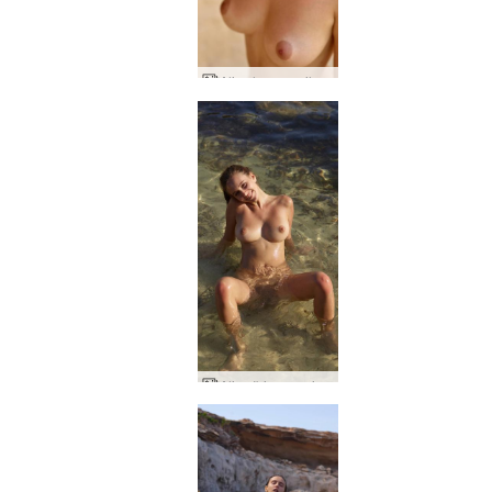
Alisa luonnon ihme
Alisa Ibizan auringonlasku