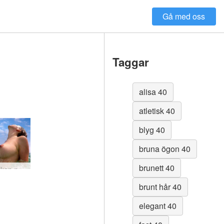
Gå med oss
Taggar
alisa 40
atletisk 40
blyg 40
bruna ögon 40
brunett 40
Alisa naken på Ibiza
brunt hår 40
elegant 40