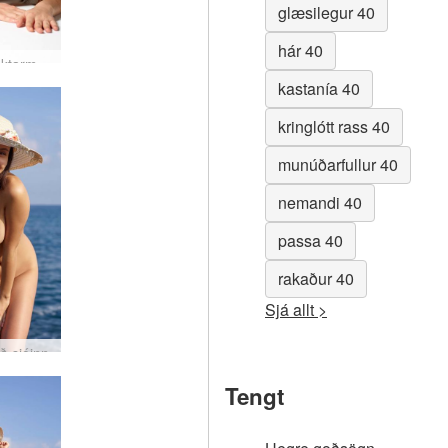
glæsilegur 40
hár 40
Alisa nektarmyndataka
kastanía 40
kringlótt rass 40
munúðarfullur 40
nemandi 40
passa 40
rakaður 40
Sjá allt >
ið sjóinn
Tengt