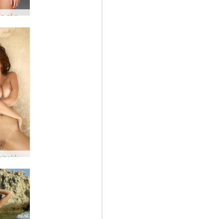
Alisa nóg af nektarmyndum
Alisa kynþokkafullur sandy