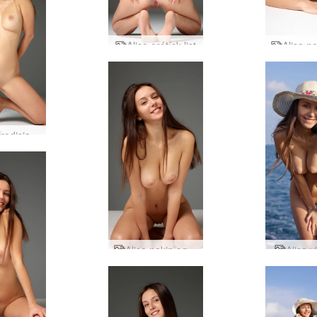
Alisa erótísk list
Alisa afrodisiacal nektarmynd
Alisa nakin og náttúruleg
Alisa v