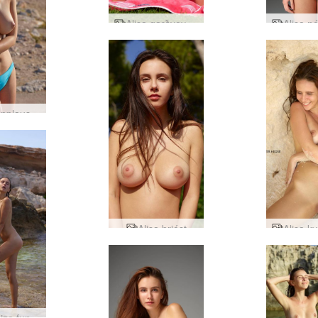
Alisa garðvoyeur
Alisa topplaus á almannafæri
Alisa brjóst