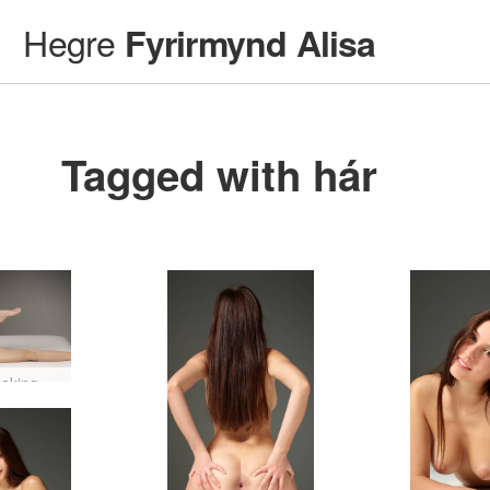
Hegre
Fyrirmynd Alisa
Tagged with hár
Alisa Making Of Nude Photo Session