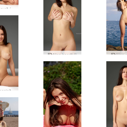
Alisa fegurð í rúminu
Alisa handfylli
Alisa n
Alisa geggjaðar sveigjur