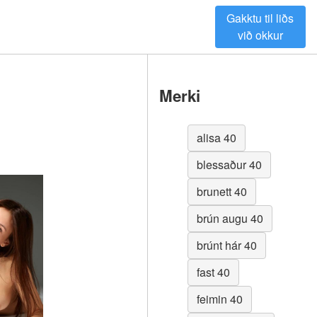
Gakktu til liðs
við okkur
Merki
alisa 40
blessaður 40
brunett 40
brún augu 40
brúnt hár 40
fast 40
feimin 40