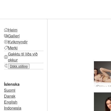
Heim
Gallerí
Kvikmyndir
Merki
Gakktu til liðs við
okkur
Dökk stilling
Íslenska
Suomi
Dansk
English
Indonesia