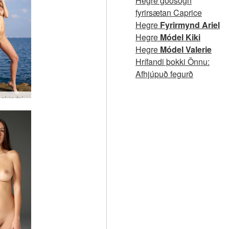
Hegre goðsögn
fyrirsætan Caprice
Hegre
Fyrirmynd Ariel
Hegre
Módel Kiki
Hegre
Módel Valerie
Hrífandi þokki Önnu:
Afhjúpuð fegurð
akin frí