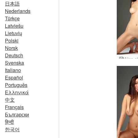
日本語
Nederlands
Türkçe
Latviešu
Lietuvių
Polski
Norsk
Deutsch
Svenska
Italiano
Español
Português
Ελληνικά
中文
Français
Български
हिन्दी
한국어