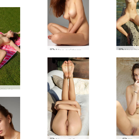
Alisa Ibiza fundur
Alisa nektarmyndatökur
Alisa nakin í sólbaði