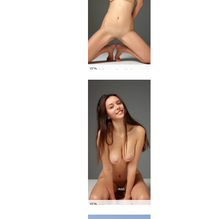
Alisa afrodisiacal nektarmynd
Alisa nakin og náttúruleg