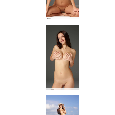
Alisa fegurð í rúminu
Alisa handfylli