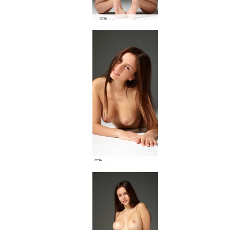
Alisa erótísk list
Alisa nektarmyndataka