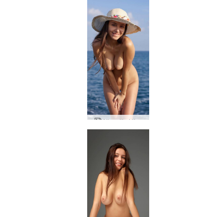
Alisa við sjóinn